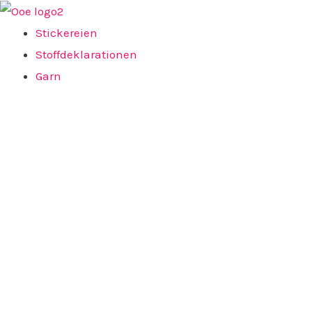
Zum
Inhalt
Stickereien
springen
Stoffdeklarationen
Garn