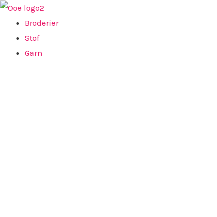
Gå
til
Broderier
indholdet
Stof
Garn