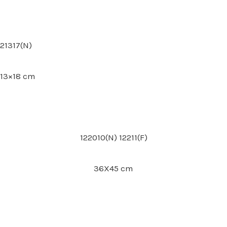
21317(N)
13×18 cm
122010(N) 12211(F)
36X45 cm