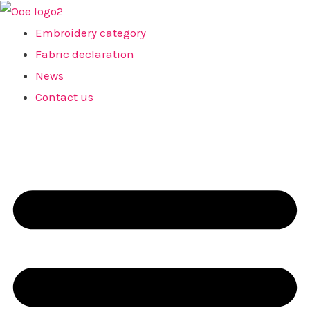
Skip
to
Embroidery category
content
Fabric declaration
News
Contact us