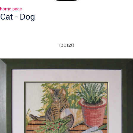
home page
Cat - Dog
13012()