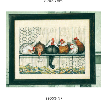
32X53 cm
99553(N)